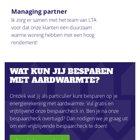
Managing partner
Ik zorg er samen met het team van LTA
voor dat onze klanten een duurzaam
warme woning hebben met een hoog
rendement!
WAT KUN JIJ BESPAREN
MET AARDWARMTE?
Ontdek wat jij als particulier kunt besparen op je
energierekening met aardwarmte. Vul gratis en
vrijblijvend onze bespaarcheck in. Ben je na onze
bespaarcheck overtuigd? Dan nodigen we je graag uit
om een vrijblijvende bespaarcheck te doen!