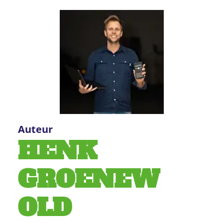
Auteur
HENK
GROENEW
OLD