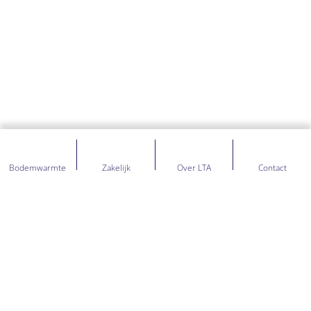
Bodemwarmte
Zakelijk
Over LTA
Contact
NIET GEVONDEN WAT JE
ZOCHT? STEL JE VRAAG,