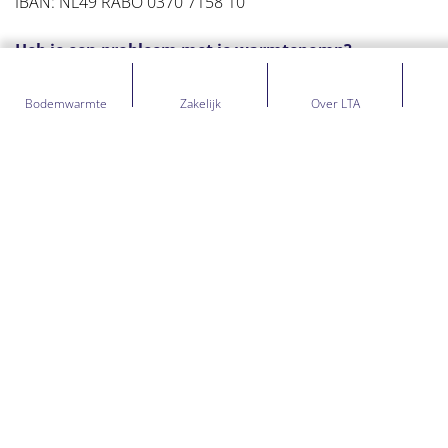
IBAN: NL49 RABO 0370 7158 10
Heb je een probleem met je warmtepomp?
TICKET INDIENEN
Bodemwarmte
Zakelijk
Over LTA
HEB JE EEN VRAAG?