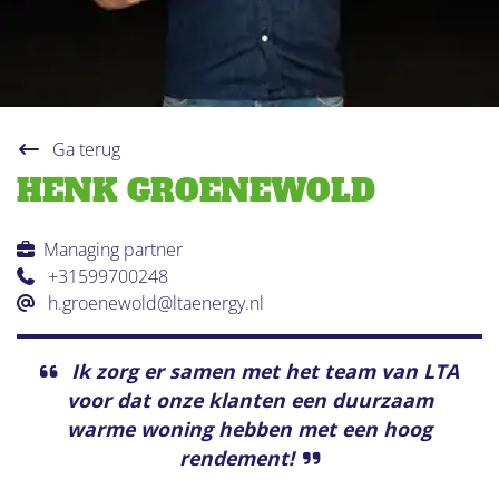
Ga terug
HENK GROENEWOLD
Managing partner
+31599700248
h.groenewold@ltaenergy.nl
Ik zorg er samen met het team van LTA
voor dat onze klanten een duurzaam
warme woning hebben met een hoog
rendement!