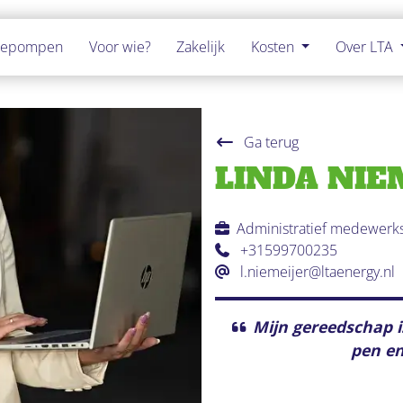
tepompen
Voor wie?
Zakelijk
Kosten
Over LTA
Ga terug
LINDA NIE
Administratief medewerks
+31599700235
l.niemeijer@ltaenergy.nl
Mijn gereedschap 
pen en