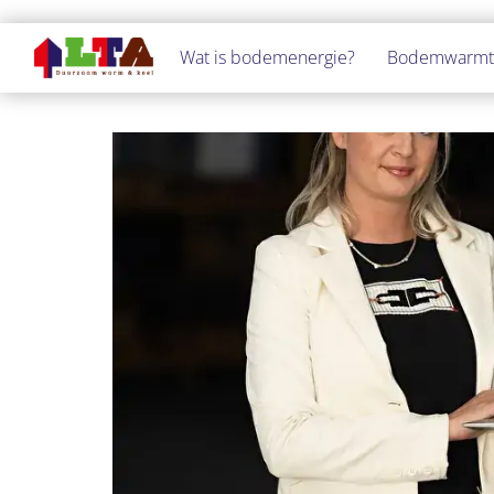
Navigatie
Wat is bodemenergie?
Bodemwarm
overslaan