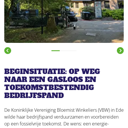
Vorige
Vol
BEGINSITUATIE: OP WEG
NAAR EEN GASLOOS EN
TOEKOMSTBESTENDIG
BEDRIJFSPAND
De Koninklijke Vereniging Bloemist Winkeliers (VBW) in Ede
wilde haar bedrijfspand verduurzamen en voorbereiden
op een fossielvrije toekomst. De wens: een energie-