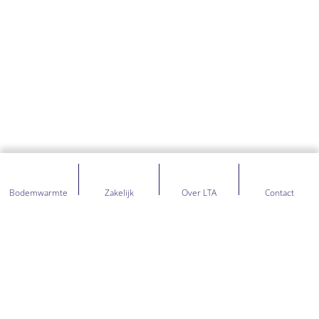
Bodemwarmte
Zakelijk
Over LTA
Contact
NIET GEVONDEN WAT JE