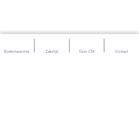
Bodemwarmte
Zakelijk
Over LTA
Contact
NIET GEVONDEN WAT JE
ZOCHT? STEL JE VRAAG,
KRIJG DIRECT AI-
ANTWOORDEN