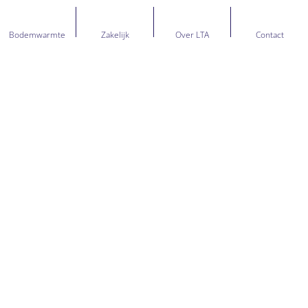
Bodemwarmte
Zakelijk
Over LTA
Contact
NIET GEVONDEN WAT JE
ZOCHT? STEL JE VRAAG,
KRIJG DIRECT AI-
ANTWOORDEN
Intelligente zoekfunctionaliteit die begrijpt wat je
zoekt en directe antwoorden geeft.
Zoeken